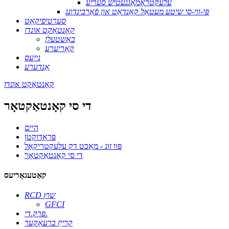
עלעקטראָמאַגנעטיש סעריע
פּי-ווי-סי שיטע מעטאַל קאַנדאַט און פֿאַרבינדונג
סערטיפיקאַט
קאָנטאַקט אונדז
באַשטעלן
קאַריערע
נייעס
אַנדערע
קאָנטאַקט אונדז
די סי קאָנטאַקטאָר
היים
פּראָדוקטן
פּוו זונ - מאַכט דק עלעקטריקאַל
די סי קאָנטאַקטאָר
קאַטעגאָריעס
RCD שוץ
GFCI
פּרק.די.
קרייַז ברעאַקער