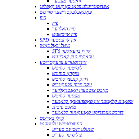
וואַסער מעטער
אינדוסטריעלע פּלאַג סאָקעט קאַפּלינג
פאָטאָעלעקטרישער סוויטש
פיוז
פיוז
פיוז האָלדער
פיוז אויסשניט
SPD און אַרעסטער
מיטל וואָולטאַזש
SF6 קרייַז ברעאַקער
עפּאָקסי נעץ קאַבינעט
אינדוסטריע עלעקטרישע
לימיטעד סוויטש
מיקראָ סוויטש
דרוק קנעפּל סוויטש
עקס פּרוף עלעקטריק
מאַכט צושטעלן קאָנטראָללער
מעסער סוויטש
שפּאַנונג קלאַמער און סאַספּענשאַן קלאַמער
מאַכט פיטינג
דורכשטעכנדיקע קאַנעקטער קלאַמער
קוילן באַרשט
פּנעוומאַטיש עלעמענט
שנעלע דזשוינט סעריע
צילינדער סעריע