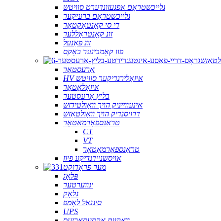
גלייכשטראָם אפגעזונדערט סוויטש
גלייכשטראָם ברעיקער
די סי קאָנטאַקטאָר
זונ קאָנטראָללער
זונ פּאַנעל
פּוו קאָמבינער באָקס
ולטאַזש
אַרעסטאָר
HV איזאָלירנדיקער סוויטש
איזאָלאַטאָר
בליץ אַרעסטער
אינעווייניק הויך וואָולטידזש
דרויסנדיק הויך וואָולטאַזש
טראַנספאָרמאַטאָר
CT
VT
טראַנספאָרמאַטאָר
אויסשניידנדיקע פיוז
מער פּראָדוקט
פּלאָג
ינווערטער
גלאָק
סיגנאַל לאָמפּ
UPS
וואַקוום אַקסעסאָריעס