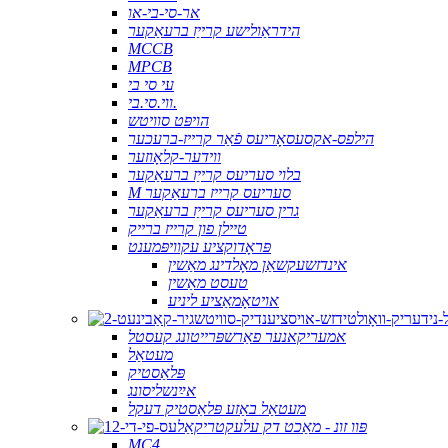
אר-סי-בי-או
הידראַולישע קרייַז ברעאַקער
MCCB
MPCB
עי סי בי
ווי.סי.בי.
הויפּט סוויטש
הילפס-אקסעסאָריעס פֿאַר קרייז-ברעכער
ווידער-קלאָוזער
בלוי סעריעס קרייַז ברעאַקער
M סעריעס קרייז ברעאַקער
גרין סעריעס קרייַז ברעאַקער
טיילן פון קרייז ברייק
פּראָדוקציע עקוויפּמענט
אינדזשעקשאַן מאָלדינג מאַשין
טעסט מאַשין
אויטאָמאַציע ליניע
אמעריקאנער פאַרשפּרייטונג קעסטל
מעטאַל
פּלאַסטיק
אײַנשליסונג
מעטאַל באַזע פּלאַסטיק דעקל
פּוו זונ - מאַכט דק עלעקטריקאַל
MC4