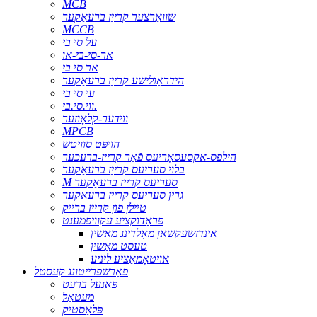
MCB
שוואַרצער קרייַז ברעאַקער
MCCB
על סי בי
אר-סי-בי-או
אר סי בי
הידראַולישע קרייַז ברעאַקער
עי סי בי
ווי.סי.בי.
ווידער-קלאָוזער
MPCB
הויפּט סוויטש
הילפס-אקסעסאָריעס פֿאַר קרייז-ברעכער
בלוי סעריעס קרייַז ברעאַקער
M סעריעס קרייז ברעאַקער
גרין סעריעס קרייַז ברעאַקער
טיילן פון קרייז ברייק
פּראָדוקציע עקוויפּמענט
אינדזשעקשאַן מאָלדינג מאַשין
טעסט מאַשין
אויטאָמאַציע ליניע
פאַרשפּרייטונג קעסטל
פּאַנעל ברעט
מעטאַל
פּלאַסטיק