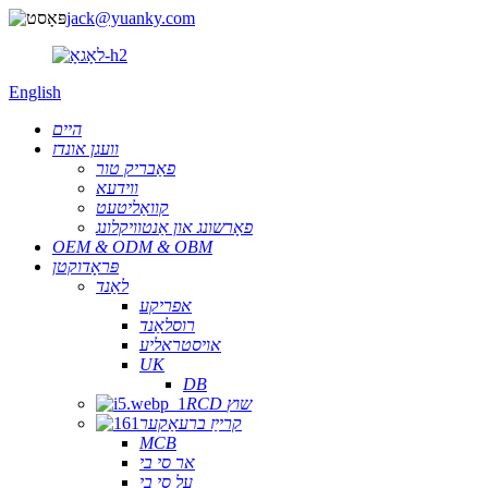
jack@yuanky.com
English
היים
וועגן אונדז
פאַבריק טור
ווידעא
קוואַליטעט
פאָרשונג און אַנטוויקלונג
OEM & ODM & OBM
פּראָדוקטן
לאַנד
אפריקע
רוסלאַנד
אויסטראליע
UK
DB
RCD שוץ
קרייַז ברעאַקער
MCB
אר סי בי
על סי בי