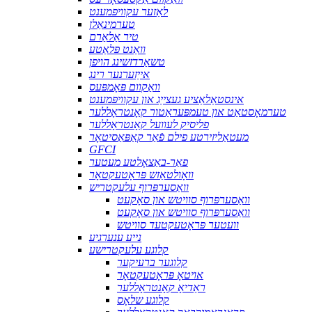
לאַזער עקוויפּמענט
טערמינאַלן
טיר אַלאַרם
וואַנט פּלאַטע
טשאַרדזשינג הויפן
אייַזערנער רינג
וואַקוום פּאָמפּעס
אינסטאַלאַציע געצייַג און עקוויפּמענט
טערמאָסטאַט און טעמפּעראַטור קאָנטראָללער
פליסיק לעוועל קאָנטראָללער
מעטאַליזירטע פילם פֿאַר קאַפּאַסיטאָר
GFCI
פאַר-באַצאָלטע מעטער
וואָולטאַזש פּראָטעקטאָר
וואַסערפּרוף עלעקטריש
וואַסערפּרוף סוויטש און סאָקעט
וואַסערפּרוף סוויטש און סאָקעט
וועטער פּראָטעקטעד סוויטש
נייע ענערגיע
קלוגע עלעקטרישע
קלוגער ברעיקער
אויטאָ פּראָטעקטאָר
ראַדיאָ קאָנטראָללער
קלוגע שלאָס