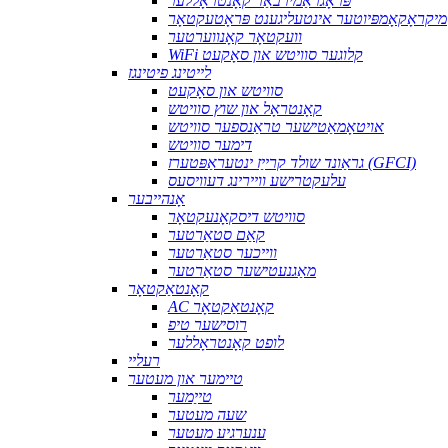
פּראָגראַמירבאַר קאָנטראָללער
מיקראָקאָמפּיוטער אינטעליגענט פּראָטעקטאָר
וועקטאָר קאָנווערטער
WiFi קלוגער סוויטש און סאָקעט
לייטינג פיטינגז
סוויטש און סאָקעט
קאָנטראָל און שוץ סוויטש
אויטאָמאַטישער טראַנספער סוויטש
דימער סוויטש
גראַונד שולד קרייַז ינטעראַפּטערז (GFCI)
עלעקטרישע וויירינג דעוויסעס
אָנהייבער
סוויטש דיסקאָנעקטאָר
קאַם סטאַרטער
ווייכער סטאַרטער
מאַגנעטישער סטאַרטער
קאָנטאַקטאָר
AC קאָנטאַקטאָר
רוסישער טיפ
לופט קאָנטראָללער
רעליי
טיימער און מעטער
טייַמער
שעה מעטער
ענערגיע מעטער