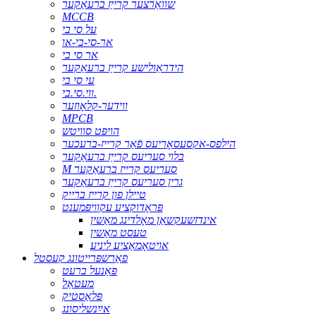
שוואַרצער קרייַז ברעאַקער
MCCB
על סי בי
אר-סי-בי-או
אר סי בי
הידראַולישע קרייַז ברעאַקער
עי סי בי
ווי.סי.בי.
ווידער-קלאָוזער
MPCB
הויפּט סוויטש
הילפס-אקסעסאָריעס פֿאַר קרייז-ברעכער
בלוי סעריעס קרייַז ברעאַקער
M סעריעס קרייז ברעאַקער
גרין סעריעס קרייַז ברעאַקער
טיילן פון קרייז ברייק
פּראָדוקציע עקוויפּמענט
אינדזשעקשאַן מאָלדינג מאַשין
טעסט מאַשין
אויטאָמאַציע ליניע
פאַרשפּרייטונג קעסטל
פּאַנעל ברעט
מעטאַל
פּלאַסטיק
אײַנשליסונג