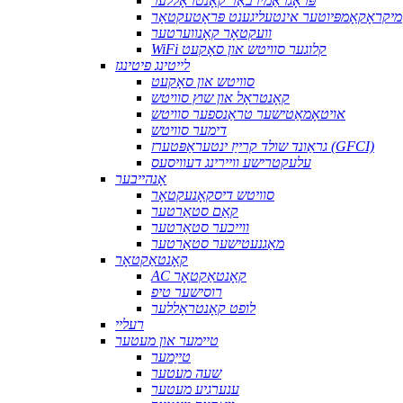
פּראָגראַמירבאַר קאָנטראָללער
מיקראָקאָמפּיוטער אינטעליגענט פּראָטעקטאָר
וועקטאָר קאָנווערטער
WiFi קלוגער סוויטש און סאָקעט
לייטינג פיטינגז
סוויטש און סאָקעט
קאָנטראָל און שוץ סוויטש
אויטאָמאַטישער טראַנספער סוויטש
דימער סוויטש
גראַונד שולד קרייַז ינטעראַפּטערז (GFCI)
עלעקטרישע וויירינג דעוויסעס
אָנהייבער
סוויטש דיסקאָנעקטאָר
קאַם סטאַרטער
ווייכער סטאַרטער
מאַגנעטישער סטאַרטער
קאָנטאַקטאָר
AC קאָנטאַקטאָר
רוסישער טיפ
לופט קאָנטראָללער
רעליי
טיימער און מעטער
טייַמער
שעה מעטער
ענערגיע מעטער