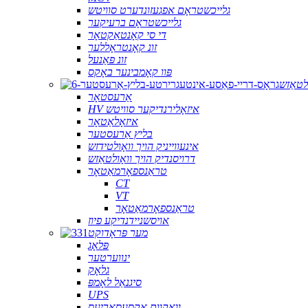
גלייכשטראָם אפגעזונדערט סוויטש
גלייכשטראָם ברעיקער
די סי קאָנטאַקטאָר
זונ קאָנטראָללער
זונ פּאַנעל
פּוו קאָמבינער באָקס
ולטאַזש
אַרעסטאָר
HV איזאָלירנדיקער סוויטש
איזאָלאַטאָר
בליץ אַרעסטער
אינעווייניק הויך וואָולטידזש
דרויסנדיק הויך וואָולטאַזש
טראַנספאָרמאַטאָר
CT
VT
טראַנספאָרמאַטאָר
אויסשניידנדיקע פיוז
מער פּראָדוקט
פּלאָג
ינווערטער
גלאָק
סיגנאַל לאָמפּ
UPS
וואַקוום אַקסעסאָריעס