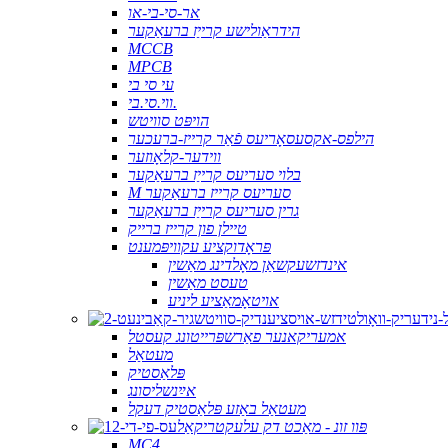
אר-סי-בי-או
הידראַולישע קרייַז ברעאַקער
MCCB
MPCB
עי סי בי
ווי.סי.בי.
הויפּט סוויטש
הילפס-אקסעסאָריעס פֿאַר קרייז-ברעכער
ווידער-קלאָוזער
בלוי סעריעס קרייַז ברעאַקער
M סעריעס קרייז ברעאַקער
גרין סעריעס קרייַז ברעאַקער
טיילן פון קרייז ברייק
פּראָדוקציע עקוויפּמענט
אינדזשעקשאַן מאָלדינג מאַשין
טעסט מאַשין
אויטאָמאַציע ליניע
אמעריקאנער פאַרשפּרייטונג קעסטל
מעטאַל
פּלאַסטיק
אײַנשליסונג
מעטאַל באַזע פּלאַסטיק דעקל
פּוו זונ - מאַכט דק עלעקטריקאַל
MC4