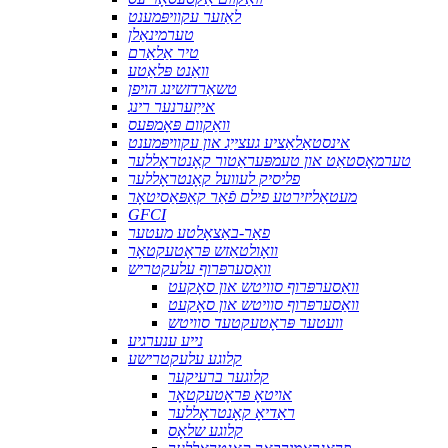
לאַזער עקוויפּמענט
טערמינאַלן
טיר אַלאַרם
וואַנט פּלאַטע
טשאַרדזשינג הויפן
אייַזערנער רינג
וואַקוום פּאָמפּעס
אינסטאַלאַציע געצייַג און עקוויפּמענט
טערמאָסטאַט און טעמפּעראַטור קאָנטראָללער
פליסיק לעוועל קאָנטראָללער
מעטאַליזירטע פילם פֿאַר קאַפּאַסיטאָר
GFCI
פאַר-באַצאָלטע מעטער
וואָולטאַזש פּראָטעקטאָר
וואַסערפּרוף עלעקטריש
וואַסערפּרוף סוויטש און סאָקעט
וואַסערפּרוף סוויטש און סאָקעט
וועטער פּראָטעקטעד סוויטש
נייע ענערגיע
קלוגע עלעקטרישע
קלוגער ברעיקער
אויטאָ פּראָטעקטאָר
ראַדיאָ קאָנטראָללער
קלוגע שלאָס