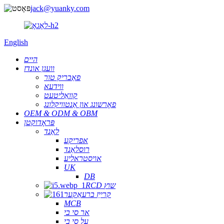
jack@yuanky.com
English
היים
וועגן אונדז
פאַבריק טור
ווידעא
קוואַליטעט
פאָרשונג און אַנטוויקלונג
OEM & ODM & OBM
פּראָדוקטן
לאַנד
אפריקע
רוסלאַנד
אויסטראליע
UK
DB
RCD שוץ
קרייַז ברעאַקער
MCB
אר סי בי
על סי בי