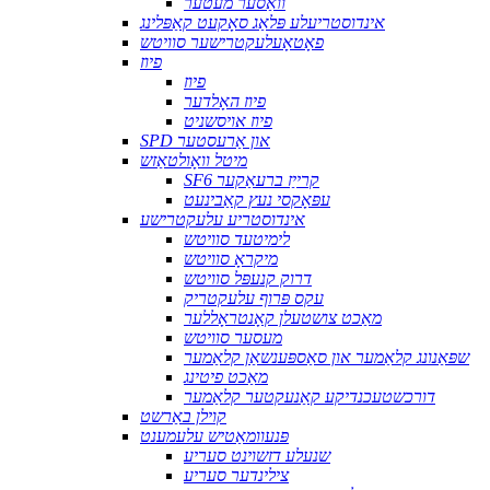
וואַסער מעטער
אינדוסטריעלע פּלאַג סאָקעט קאַפּלינג
פאָטאָעלעקטרישער סוויטש
פיוז
פיוז
פיוז האָלדער
פיוז אויסשניט
SPD און אַרעסטער
מיטל וואָולטאַזש
SF6 קרייַז ברעאַקער
עפּאָקסי נעץ קאַבינעט
אינדוסטריע עלעקטרישע
לימיטעד סוויטש
מיקראָ סוויטש
דרוק קנעפּל סוויטש
עקס פּרוף עלעקטריק
מאַכט צושטעלן קאָנטראָללער
מעסער סוויטש
שפּאַנונג קלאַמער און סאַספּענשאַן קלאַמער
מאַכט פיטינג
דורכשטעכנדיקע קאַנעקטער קלאַמער
קוילן באַרשט
פּנעוומאַטיש עלעמענט
שנעלע דזשוינט סעריע
צילינדער סעריע