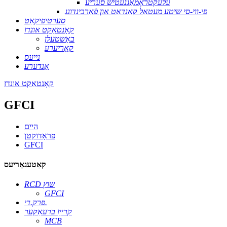
עלעקטראָמאַגנעטיש סעריע
פּי-ווי-סי שיטע מעטאַל קאַנדאַט און פֿאַרבינדונג
סערטיפיקאַט
קאָנטאַקט אונדז
באַשטעלן
קאַריערע
נייעס
אַנדערע
קאָנטאַקט אונדז
GFCI
היים
פּראָדוקטן
GFCI
קאַטעגאָריעס
RCD שוץ
GFCI
פּרק.די.
קרייַז ברעאַקער
MCB